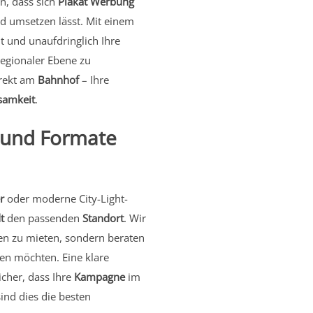
n, dass sich
Plakat Werbung
nd umsetzen lässt. Mit einem
lt und unaufdringlich Ihre
regionaler Ebene zu
rekt am
Bahnhof
– Ihre
samkeit
.
k und Formate
r
oder moderne City-Light-
t
den passenden
Standort
. Wir
hen zu mieten, sondern beraten
en möchten. Eine klare
icher, dass Ihre
Kampagne
im
ind dies die besten