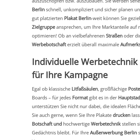
auszuschöpfen bzw. auszubauen. Sie werden sehe
Berlin
schnell, unkompliziert und sicher planen u
gut platzierten
Plakat Berlin
-weit können Sie gezie
Zielgruppe
ansprechen, um Ihre Marktanteile auf 
optimieren! Ob an vielbefahrenen
Straßen
oder di
Werbebotschaft
erzielt überall maximale
Aufmerk
Individuelle Werbetechni
für Ihre Kampagne
Egal ob klassische
Litfaßsäulen
, großflächige
Poste
Boards – für jedes
Format
gibt es in der
Hauptstad
unterstützen Sie nicht nur dabei, die idealen Fläc
Sie auch gerne, wenn Sie Ihre Plakate
drucken
lass
Botschaft
und
hochwertige
Werbetechnik
stellen s
Gedächtnis bleibt. Für Ihre
Außenwerbung Berlin
s