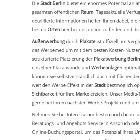
Die
Stadt Berlin
bietet ein enormes Potenzial an a
gesamten öffentlichen
Raum
. Tagesaktuelle Verfü
detaillierte Informationen helfen Ihnen dabei, die
besten
Orten
hier bei uns online zu finden und di
Außenwerbung
durch
Plakate
ist offiziell, im Ver
das Werbemedium mit dem besten Kosten-Nutzen-E
strukturierte Platzierung der
Plakatwerbung Berlin
einzelner Plakatwände und
Werbeanlagen
optimal
können Sie selbstverständlich auch mit flächend
weit den Werbe-Effekt in der
Stadt
bestmöglich op
Sichtbarkeit
für Ihre
Marke
erzielen. Unser Media-T
gerne bei Ihrem nächsten Werbe-Projekt rund u
Nehmen Sie bei Interesse am besten noch heute u
Beratungs- und Angebots-Service in Anspruch oder
Online-Buchungsportal
, um das Potenzial Ihres
Un