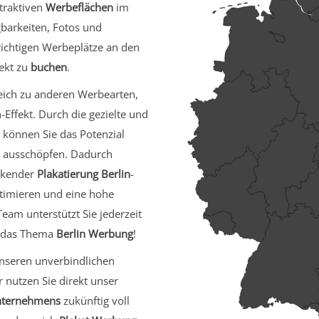
ttraktiven
Werbeflächen
im
gbarkeiten, Fotos und
 richtigen Werbeplätze an den
rekt zu
buchen
.
gleich zu anderen Werbearten,
ffekt. Durch die gezielte und
können Sie das Potenzial
 ausschöpfen. Dadurch
eckender
Plakatierung Berlin
-
timieren und eine hohe
eam unterstützt Sie jederzeit
m das Thema
Berlin Werbung
!
nseren unverbindlichen
 nutzen Sie direkt unser
ternehmens
zukünftig voll